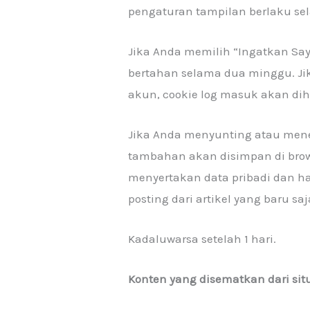
pengaturan tampilan berlaku se
Jika Anda memilih “Ingatkan Sa
bertahan selama dua minggu. Jik
akun, cookie log masuk akan di
Jika Anda menyunting atau mener
tambahan akan disimpan di brows
menyertakan data pribadi dan 
posting dari artikel yang baru sa
Kadaluwarsa setelah 1 hari.
Konten yang disematkan dari sit